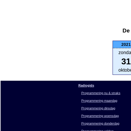
De 
2021
zond
31
oktob
Radiogids
Programmering nu & straks
Programmering maandag
Programmering dinsdag
Programmering woensdag
Programmering donderdag
Programmering vrijdag