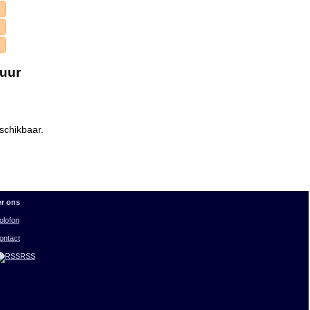
 uur
schikbaar.
r ons
olofon
ontact
RSS