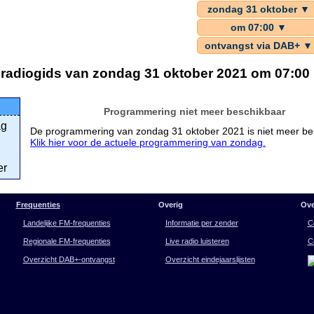
zondag 31 oktober ▼
om 07:00 ▼
ontvangst via DAB+ ▼
radiogids van zondag 31 oktober 2021 om 07:00
Programmering niet meer beschikbaar
ag
De programmering van zondag 31 oktober 2021 is niet meer be
Klik hier voor de actuele programmering van zondag.
er
Frequenties
Overig
Ove
Landelijke FM-frequenties
Informatie per zender
C
Regionale FM-frequenties
Live radio luisteren
C
Overzicht DAB+-ontvangst
Overzicht eindejaarslijsten