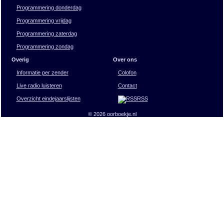
Programmering donderdag
Programmering vrijdag
Programmering zaterdag
Programmering zondag
Overig
Over ons
Informatie per zender
Colofon
Live radio luisteren
Contact
Overzicht eindejaarslijsten
RSS
© 2026 oorboekje.nl