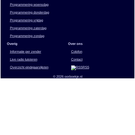
Programmering woensdag
Programmering donderdag
Programmering vrijdag
Programmering zaterdag
Programmering zondag
Overig
Over ons
Informatie per zender
Colofon
Live radio luisteren
Contact
Overzicht eindejaarslijsten
RSS
© 2026 oorboekje.nl