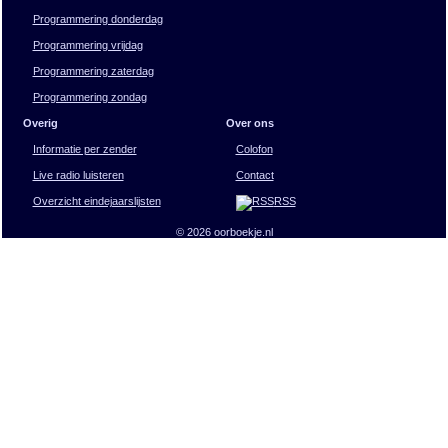
Programmering donderdag
Programmering vrijdag
Programmering zaterdag
Programmering zondag
Overig
Over ons
Informatie per zender
Colofon
Live radio luisteren
Contact
Overzicht eindejaarslijsten
RSS
© 2026 oorboekje.nl