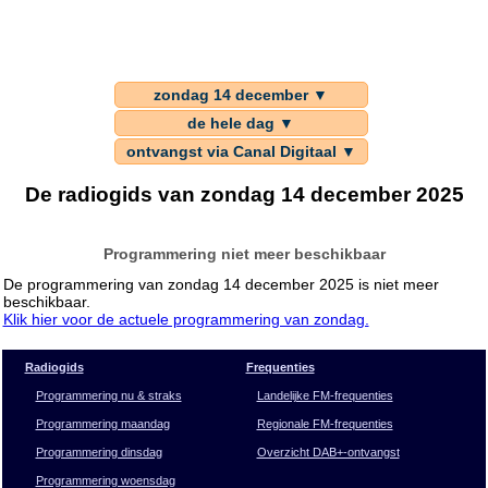
zondag 14 december ▼
de hele dag ▼
ontvangst via Canal Digitaal ▼
De radiogids van zondag 14 december 2025
Programmering niet meer beschikbaar
De programmering van zondag 14 december 2025 is niet meer
beschikbaar.
Klik hier voor de actuele programmering van zondag.
Radiogids
Frequenties
Programmering nu & straks
Landelijke FM-frequenties
Programmering maandag
Regionale FM-frequenties
Programmering dinsdag
Overzicht DAB+-ontvangst
Programmering woensdag