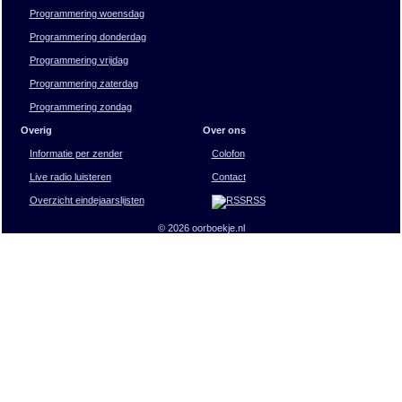
Programmering woensdag
Programmering donderdag
Programmering vrijdag
Programmering zaterdag
Programmering zondag
Overig
Over ons
Informatie per zender
Colofon
Live radio luisteren
Contact
Overzicht eindejaarslijsten
RSS
© 2026 oorboekje.nl