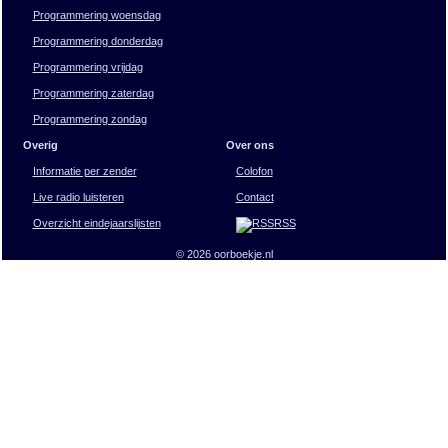
Programmering woensdag
Programmering donderdag
Programmering vrijdag
Programmering zaterdag
Programmering zondag
Overig
Over ons
Informatie per zender
Colofon
Live radio luisteren
Contact
Overzicht eindejaarslijsten
RSS
© 2026 oorboekje.nl