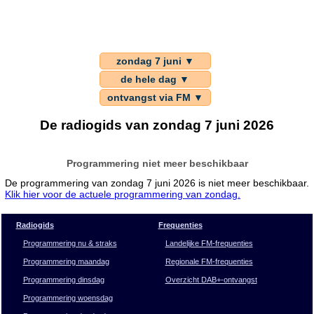
zondag 7 juni ▼
de hele dag ▼
ontvangst via FM ▼
De radiogids van zondag 7 juni 2026
Programmering niet meer beschikbaar
De programmering van zondag 7 juni 2026 is niet meer beschikbaar.
Klik hier voor de actuele programmering van zondag.
Radiogids
Frequenties
Programmering nu & straks
Landelijke FM-frequenties
Programmering maandag
Regionale FM-frequenties
Programmering dinsdag
Overzicht DAB+-ontvangst
Programmering woensdag