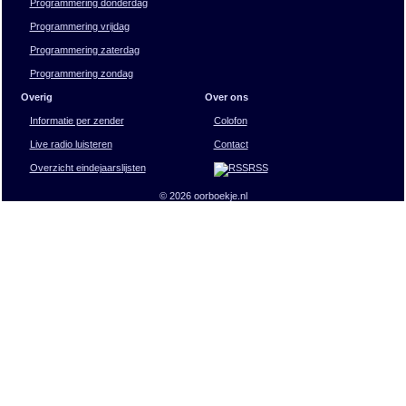
Programmering donderdag
Programmering vrijdag
Programmering zaterdag
Programmering zondag
Overig
Over ons
Informatie per zender
Colofon
Live radio luisteren
Contact
Overzicht eindejaarslijsten
RSS
© 2026 oorboekje.nl