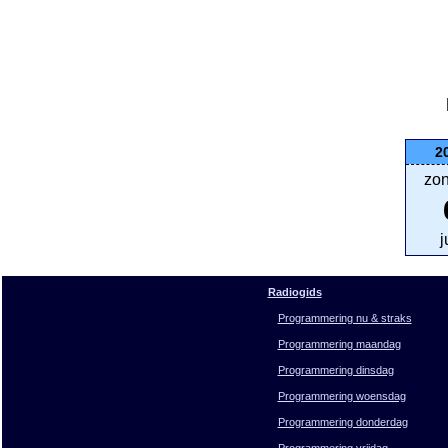
2
zo
j
Radiogids
Programmering nu & straks
Programmering maandag
Programmering dinsdag
Programmering woensdag
Programmering donderdag
Programmering vrijdag