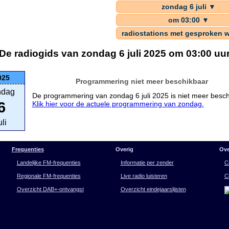
zondag 6 juli ▼
om 03:00 ▼
radiostations met gesproken 
De radiogids van zondag 6 juli 2025 om 03:00 uu
025
Programmering niet meer beschikbaar
ndag
De programmering van zondag 6 juli 2025 is niet meer besch
6
Klik hier voor de actuele programmering van zondag.
uli
Frequenties
Overig
Ove
Landelijke FM-frequenties
Informatie per zender
C
Regionale FM-frequenties
Live radio luisteren
C
Overzicht DAB+-ontvangst
Overzicht eindejaarslijsten