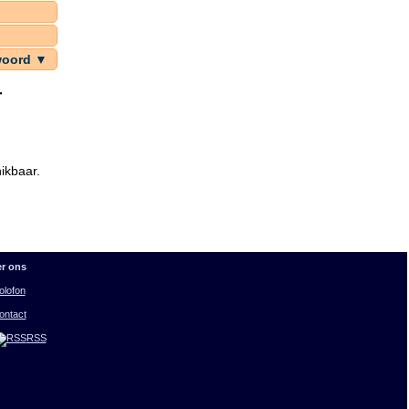
woord ▼
r
ikbaar.
r ons
olofon
ontact
RSS