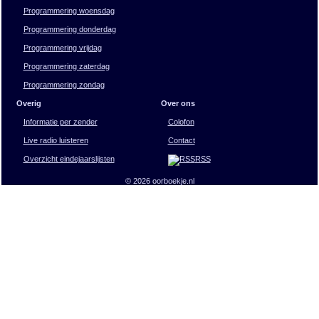
Programmering woensdag
Programmering donderdag
Programmering vrijdag
Programmering zaterdag
Programmering zondag
Overig
Over ons
Informatie per zender
Colofon
Live radio luisteren
Contact
Overzicht eindejaarslijsten
RSS
© 2026 oorboekje.nl